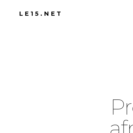
LE15.NET
Pr
af