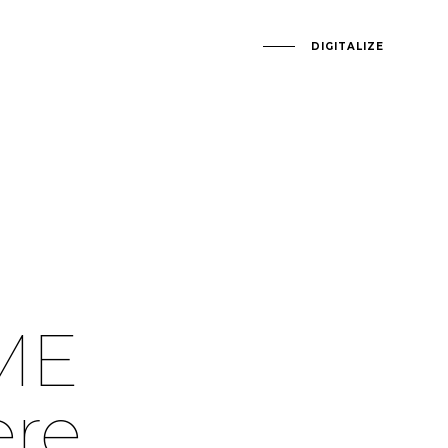
DIGITALIZE
ME
'ère