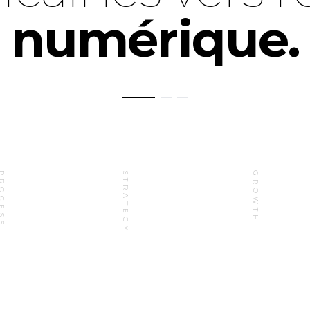
numérique.
OCESS
STRATEGY
GROWTH